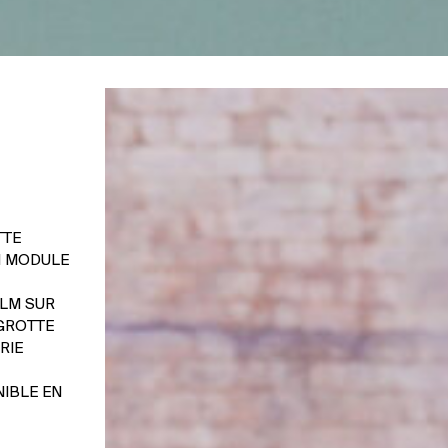
TTE
N MODULE
ILM SUR
 GROTTE
RIE
NIBLE EN