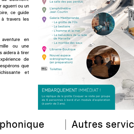
 aguerri ou un
oire, ce guide
à travers les
 aventure en
amille ou une
 aidera à tirer
expérience de
 espérons que
ichissante et
éphonique
Autres servi