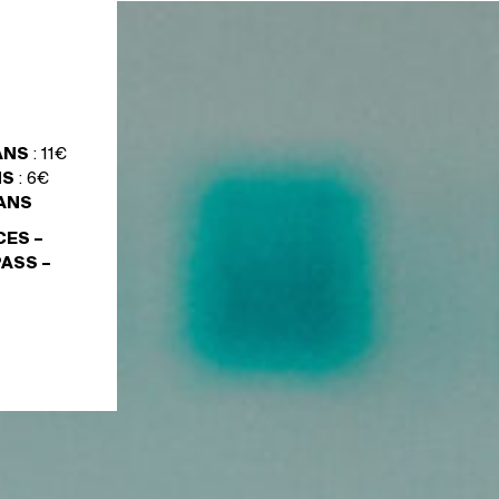
 ANS
: 11€
NS
: 6€
 ANS
CES –
PASS –