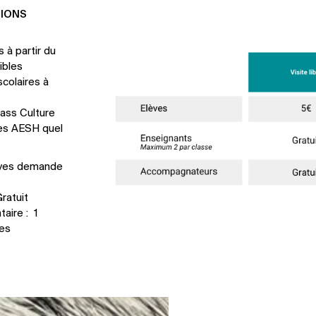
TIONS
 à partir du
ibles
colaires à
 Pass Culture
 les AESH quel
lèves demande
ratuit
aire : 1
ves