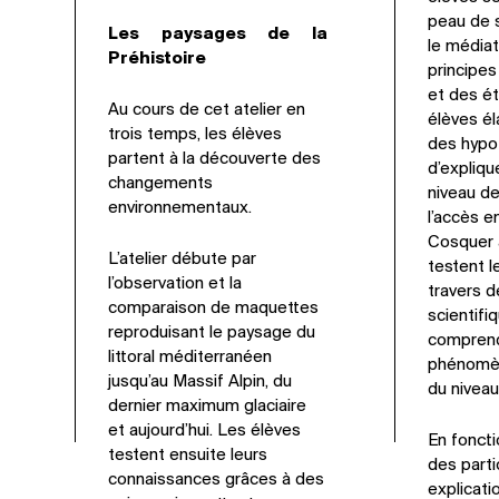
peau de s
Les paysages de la
le médiat
Préhistoire
principes
et des ét
Au cours de cet atelier en
élèves él
trois temps, les élèves
des hypo
partent à la découverte des
d’expliqu
changements
niveau de
environnementaux.
l’accès e
Cosquer a
L’atelier débute par
testent l
l’observation et la
travers 
comparaison de maquettes
scientifi
reproduisant le paysage du
comprend
littoral méditerranéen
phénomèn
jusqu’au Massif Alpin, du
du niveau
dernier maximum glaciaire
et aujourd’hui. Les élèves
En foncti
testent ensuite leurs
des parti
connaissances grâces à des
explicati