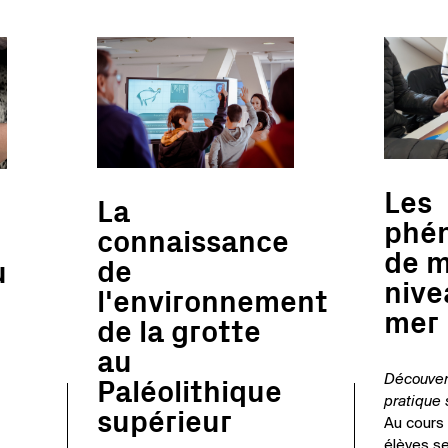
Les
La
phé
connaissance
de m
de
u
nive
l'environnement
mer
de la grotte
au
Découvert
Paléolithique
pratique 
supérieur
Au cours 
élèves se