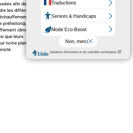
ssées afin de
re les différences
 réchauffement
e préhistorique et
ffement climatique
nsi que leurs
ur notre planète et
rsité.