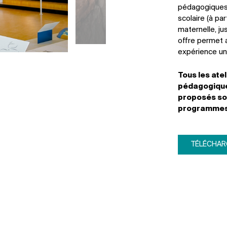
pédagogiques,
scolaire (à pa
maternelle, ju
offre permet 
expérience uni
Tous les ate
pédagogiques
proposés son
programmes 
TÉLÉCHAR