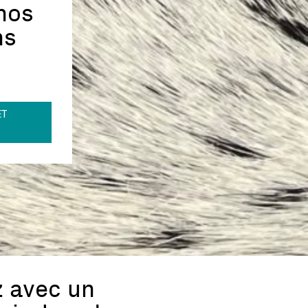
nos
ns
ET
z avec un