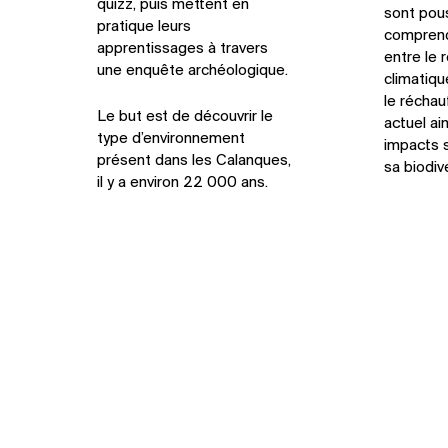
quizz, puis mettent en
sont pou
pratique leurs
comprend
apprentissages à travers
entre le
une enquête archéologique.
climatiqu
le réchau
Le but est de découvrir le
actuel ai
type d’environnement
impacts s
présent dans les Calanques,
sa biodive
il y a environ 22 000 ans.