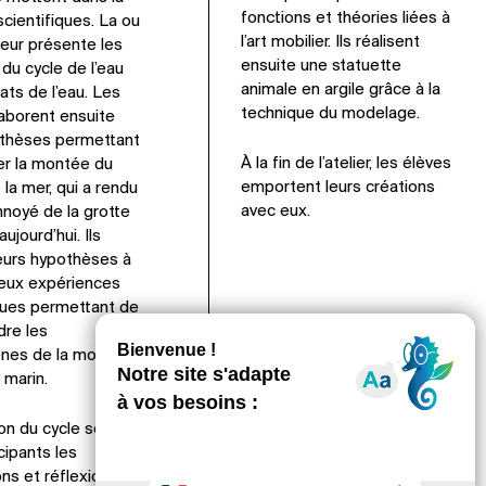
fonctions et théories liées à
cientifiques. La ou
l’art mobilier. Ils réalisent
eur présente les
ensuite une statuette
 du cycle de l’eau
animale en argile grâce à la
ats de l’eau. Les
technique du modelage.
aborent ensuite
thèses permettant
À la fin de l’atelier, les élèves
er la montée du
emportent leurs créations
 la mer, qui a rendu
avec eux.
nnoyé de la grotte
ujourd’hui. Ils
eurs hypothèses à
deux expériences
ques permettant de
re les
es de la montée
 marin.
on du cycle scolaire
cipants les
ons et réflexions