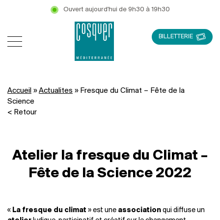
Ouvert aujourd'hui de 9h30 à 19h30
BILLETTERIE
Accueil
»
Actualites
»
Fresque du Climat – Fête de la
Science
< Retour
Atelier la fresque du Climat –
Fête de la Science 2022
«
La fresque du climat
»
est
une
association
qui
diffuse
un