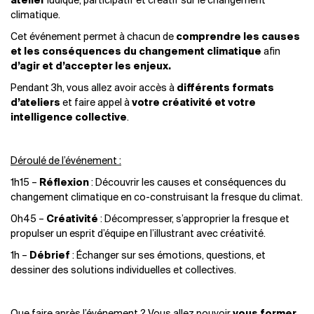
atelier
ludique,
participatif
et
créatif
sur
le
changement
climatique
.
Cet événement
permet
à
chacun
de
comprendre les causes
et les conséquences du changement climatique
afin
d’agir et d’accepter les enjeux.
Pendant 3h, vous allez avoir accès à
différents formats
d’ateliers
et faire appel à
votre créativité et votre
intelligence collective
.
Déroulé de l’événement :
1h15 –
Réflexion
: Découvrir les causes et conséquences du
changement climatique en co-construisant la fresque du climat.
0h45 –
Créativité
: Décompresser, s’approprier la fresque et
propulser un esprit d’équipe en l’illustrant avec créativité.
1h –
Débrief
: Échanger sur ses émotions, questions, et
dessiner des solutions individuelles et collectives.