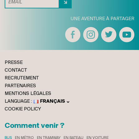
UNE AVENTURE À PARTAGER
PRESSE
CONTACT
RECRUTEMENT
PARTENAIRES
MENTIONS LÉGALES
FRANÇAIS
ENGLISH
COOKIE POLICY
ITALIANO
DEUTSCH
Comment venir ?
BUS
EN MÉTRO
EN TRAMWAY
EN BATEAU
EN VOITURE