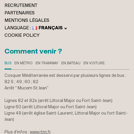
RECRUTEMENT
PARTENAIRES
MENTIONS LÉGALES
FRANÇAIS
ENGLISH
COOKIE POLICY
ITALIANO
DEUTSCH
Comment venir ?
BUS
EN MÉTRO
EN TRAMWAY
EN BATEAU
EN VOITURE
Cosquer Méditerranée est desservi par plusieurs lignes de bus :
82 S ; 49 ; 60 ; 82
Arrêt “ Mucem St Jean”
Lignes 82 et 82s (arrêt Littoral Major ou Fort Saint-Jean)
Ligne 60 (arrêt Littoral Major ou Fort Saint-Jean)
Ligne 49 (arrêt église Saint-Laurent, Littoral Major ou fort Saint-
Jean)
Plus d’infos :
www.rtm.fr
.