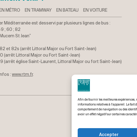
EN MÉTRO
EN TRAMWAY
EN BATEAU
EN VOITURE
 Méditerranée est desservi par plusieurs lignes de bus :
Stephane Chevalier
floria
49 ; 60 ; 82
2024-04-04
202
“ Mucem St Jean”
82 et 82s (arrêt Littoral Major ou Fort Saint-Jean)
Vraiment très bien
Un lieu épo
0 (arrêt Littoral Major ou Fort Saint-Jean)
a
9 (arrêt église Saint-Laurent, Littoral Major ou fort Saint-Jean)
infos :
www.rtm.fr
.
Afin de fournir les meilleures expériences, 
informations relatives à l'appareil. Le fait
comportement de navigation ou des identifia
avoir un effet négatif sur certaines caractér
Accepter