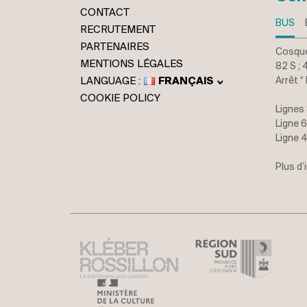
CONTACT
BUS
RECRUTEMENT
PARTENAIRES
Cosquer
MENTIONS LÉGALES
82 S ; 
FRANÇAIS
Arrêt 
ENGLISH
COOKIE POLICY
Lignes 
ITALIANO
Ligne 6
DEUTSCH
Ligne 4
Plus d’