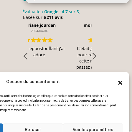
Évaluation
Google
:
4.7
sur 5,
Basée sur
5 211 avis
ne jourdan
monique bertrand
Christia
4-04-04
2024-04-03
2024-0
ustouflant j'ai
C'était génial, quel boulot
A voir magnifiq
doré
pour refaire à l'identique
cette merveille, si vous
passez à Marseille je vous
recommande
Lire la suite
Gestion du consentement
nous utilisons des technologies telles que les cookies pour stocker et/ou accéder aux
 de consentir à ces technologies nous permettra de traiter des données telles que le
nts uniques sur ce site. Le fait de ne pas consentir ou de retirer son consentement peut
istiques et fonctions.
Refuser
Voir les paramètres