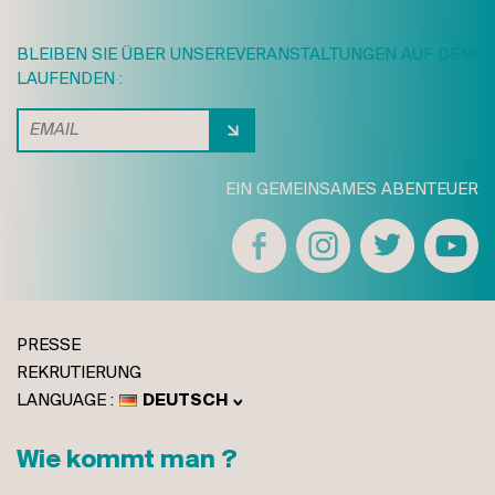
BLEIBEN SIE ÜBER UNSERE
VERANSTALTUNGEN AUF DEM
LAUFENDEN :
EIN GEMEINSAMES ABENTEUER
PRESSE
REKRUTIERUNG
DEUTSCH
FRANÇAIS
ENGLISH
Wie kommt man ?
ITALIANO