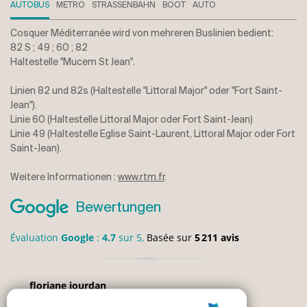
AUTOBUS
METRO
STRASSENBAHN
BOOT
AUTO
Cosquer Méditerranée wird von mehreren Buslinien bedient:
82 S ; 49 ; 60 ; 82
Haltestelle "Mucem St Jean".
Linien 82 und 82s (Haltestelle "Littoral Major" oder "Fort Saint-
Jean").
Linie 60 (Haltestelle Littoral Major oder Fort Saint-Jean)
Linie 49 (Haltestelle Eglise Saint-Laurent, Littoral Major oder Fort
Saint-Jean).
Weitere Informationen :
www.rtm.fr
.
Bewertungen
Évaluation
Google
:
4.7
sur 5,
Basée sur
5 211 avis
monique bertrand
2024-04-03