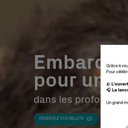
Embarque
Grâce à vou
pour un v
Pour célébr
🪨
L'ouver
🎧
Le lanc
dans les profondeurs
Un grand mer
RÉSERVEZ VOS BILLETS
P