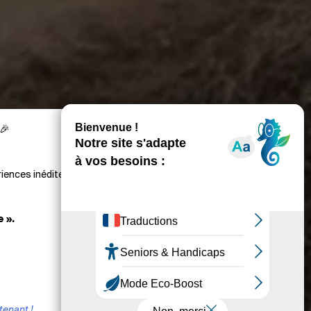
🎉
iences inédites :
 ».
tenant !