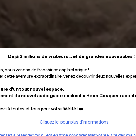
z
Déjà 2 millions de visiteurs... et de grandes nouveautés !
s, nous venons de franchir ce cap historique !
oyage inédit
er cette aventure extraordinaire, venez découvrir deux nouvelles expér
ture d'un tout nouvel espace.
ement du nouvel audioguide exclusif « Henri Cosquer raconte
 de la préhistoire
ci à toutes et tous pour votre fidélité ! ❤️
Cliquez ici pour plus d'informations
ensez à réserver vos billets en ligne pour préparer votre visite dès main